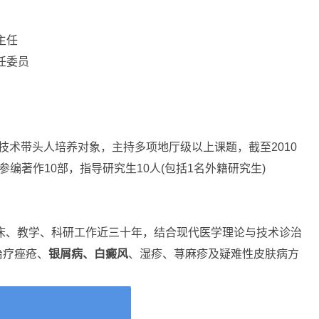
主任
任委员
和技术带头人培养对象，主持多项地厅级以上课题，截至2010
编著作10部，指导研究生10人(包括1名外籍研究生)
临床、教学、科研工作近三十年，结合现代医学理论与技术诊治
治疗痤疮、
银屑病、白癜风
、湿疹、荨麻疹及疑难性皮肤病方