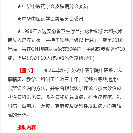
★中华中医药学会皮肤病分会委员
★中华中医药学会美容分会委员
★1999年入选安徽省卫生厅首批跨世纪学术和技术
带头人培养对象，主持多项地厅级以上课题，截至2010
年底，共在CN刊物发表论文30余篇，主编或参编著作10
部，指导研究生10人(包括1名外籍研究生)
【擅长】：
1982年毕业于安徽中医学院中医系，从
事临床、教学、科研工作近三十年，能够熟练地运用中
医辨证论治的方法，并结合现代医学理论与技术诊治皮
肤性病科常见病、多发病和危急重症，在治疗痤疮、银
屑病、白癜风、湿疹、荨麻疹及疑难性皮肤病方面有较
高的造诣。
援助内容